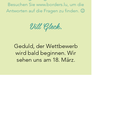
Besuchen Sie
www.borders.lu
, um die
Antworten auf die Fragen zu finden.
😉
Vill Gleck.
Geduld, der Wettbewerb
wird bald beginnen. Wir
sehen uns am 18. März.
DIE ANSCHRIFT
Borders Shopping Center Schengen
Schengerwiss, 6
L-5439 Remerschen